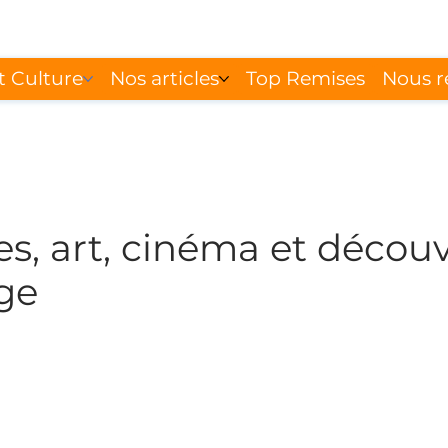
t Culture
Nos articles
Top Remises
Nous r
e pour les Seniors
les, art, cinéma et décou
âge