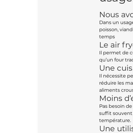
Nous avo
Dans un usage 
poisson, viand
temps
Le air f
Il permet de 
qu’un four tra
Une cuis
Il nécessite p
réduire les ma
aliments crous
Moins d’
Pas besoin de 
suffit souven
température.
Une util