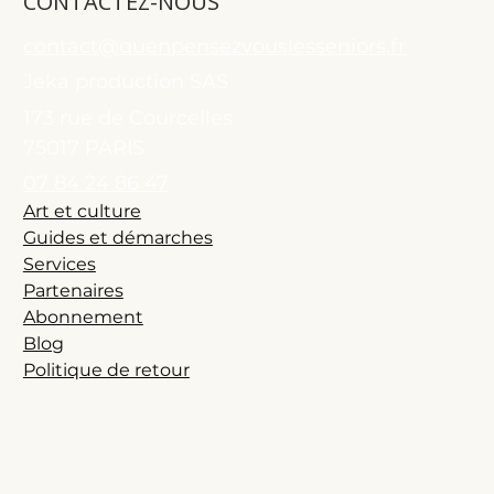
CONTACTEZ-NOUS
contact@quenpensezvouslesseniors.fr
Jeka production SAS
173 rue de Courcelles
75017 PARIS
07 84 24 86 47
Art et culture
Guides et démarches
Services
Partenaires
Abonnement
Blog
Politique de retour