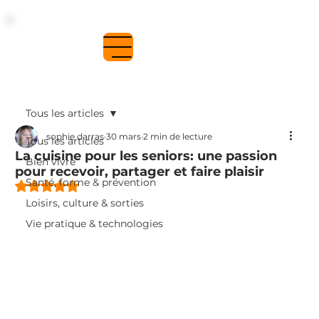
Se connecter
Tous les articles
sophie darras
30 mars
2 min de lecture
Tous les articles
La cuisine pour les seniors: une passion
Bien vivre
pour recevoir, partager et faire plaisir
Santé, forme & prévention
Noté NaN étoiles sur 5.
Loisirs, culture & sorties
Vie pratique & technologies