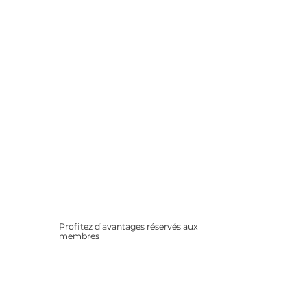
Profitez d’avantages réservés aux
membres
Remises partenaires, offres
spéciales, conseils exclusifs…
Rejoignez une communauté
bienveillante et informée.