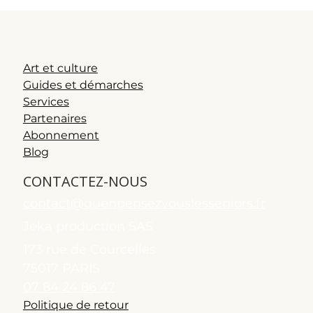
Art et culture
Guides et démarches
Services
Partenaires
Abonnement
Blog
CONTACTEZ-NOUS
contact@quenpensezvouslesseniors.fr
Jeka production SAS
173 rue de Courcelles
75017 PARIS
07 84 24 86 47
Politique de retour