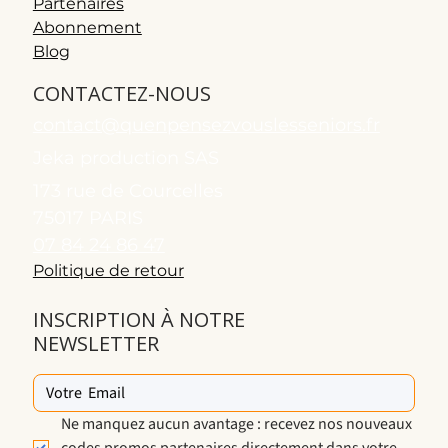
Partenaires
Abonnement
Blog
CONTACTEZ-NOUS
contact@quenpensezvouslesseniors.fr
Jeka production SAS
173 rue de Courcelles
75017 PARIS
07 84 24 86 47
Politique de retour
INSCRIPTION À NOTRE
NEWSLETTER
Ne manquez aucun avantage : recevez nos nouveaux 
codes promos partenaires directement dans votre 