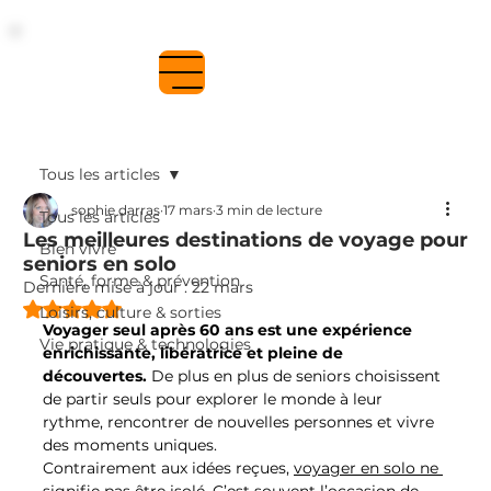
Se connecter
Tous les articles
sophie darras
17 mars
3 min de lecture
Tous les articles
Les meilleures destinations de voyage pour
Bien vivre
seniors en solo
Santé, forme & prévention
Dernière mise à jour :
22 mars
Noté NaN étoiles sur 5.
Loisirs, culture & sorties
Voyager seul après 60 ans est une expérience 
Vie pratique & technologies
enrichissante, libératrice et pleine de 
découvertes. 
De plus en plus de seniors choisissent 
de partir seuls pour explorer le monde à leur 
rythme, rencontrer de nouvelles personnes et vivre 
des moments uniques.
Contrairement aux idées reçues, 
voyager en solo ne 
signifie pas être isolé
. C’est souvent l’occasion de 