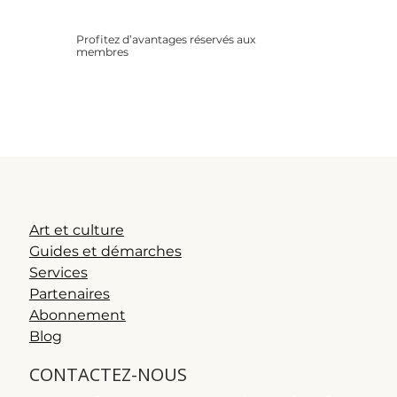
Profitez d’avantages réservés aux
membres
Remises partenaires, offres
spéciales, conseils exclusifs…
Rejoignez une communauté
bienveillante et informée.
Art et culture
Guides et démarches
Services
Partenaires
Abonnement
Blog
CONTACTEZ-NOUS