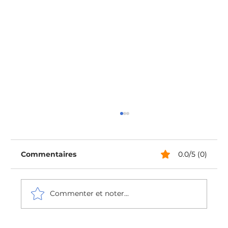
Commentaires
0.0/5 (0)
Commenter et noter...
Était-on vraiment mieux avant ?