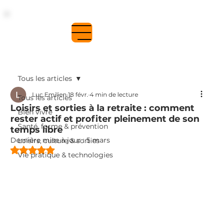
Se connecter
Tous les articles
Luc Emilien
18 févr.
4 min de lecture
Tous les articles
Loisirs et sorties à la retraite : comment
Bien vivre
rester actif et profiter pleinement de son
Santé, forme & prévention
temps libre
Dernière mise à jour :
5 mars
Loisirs, culture & sorties
Noté NaN étoiles sur 5.
Vie pratique & technologies