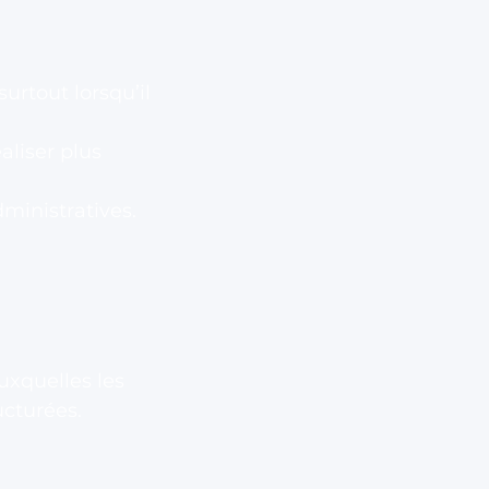
rtout lorsqu’il
aliser plus
ministratives.
uxquelles les
ucturées.