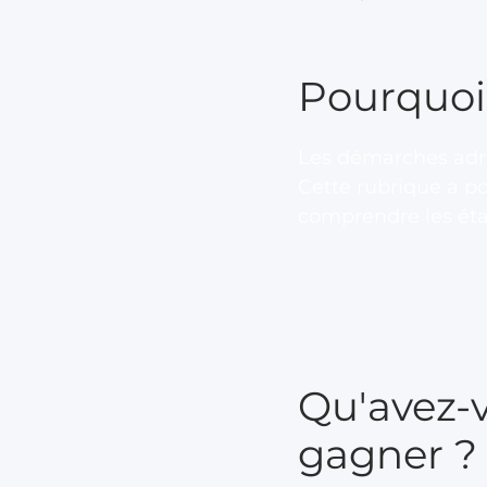
Pourquoi
Les démarches adm
Cette rubrique a po
comprendre les éta
Qu'avez-v
gagner ?