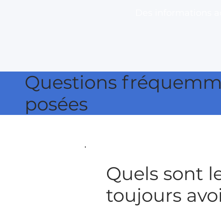
Des informations a
Questions fréquemm
posées
Quels sont l
toujours avo