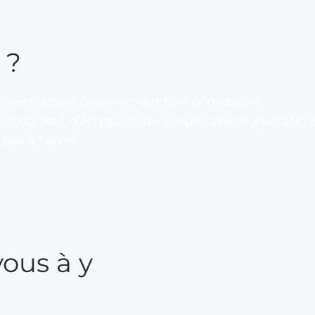
 ?
inistratives peuvent sembler complexes.
ur objectif d’en présenter les grandes lignes afin
pes à suivre.
ous à y