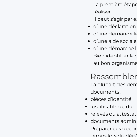
La première étap
réaliser.
Il peut s’agir par 
d’une déclaration
d’une demande liée
d’une aide sociale
d’une démarche l
Bien identifier l
au bon organisme
Rassembler
La plupart des
dém
documents :
pièces d’identité
justificatifs de dom
relevés ou attestat
documents adminis
Préparer ces docu
temps lors du dépô