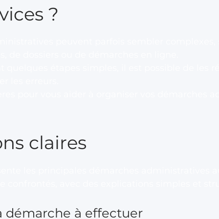
vices ?
nistratives peuvent parfois sembler complexes, su
es, de dossiers ou de démarches en ligne.
t quelques étapes simples, il est possible de les ré
er les erreurs.
ères pour vous aider à organiser vos démarches ad
ons claires
sente les principales démarches administratives a
e confrontés, avec des explications simples et str
la démarche à effectuer