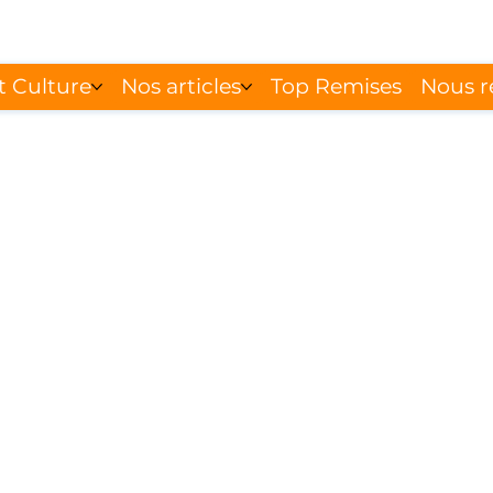
t Culture
Nos articles
Top Remises
Nous r
iter les démarche
istratives