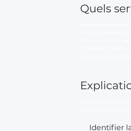
Quels ser
Les démarches admi
s’agit de formulair
Pourtant, en suivan
facilement et d’évit
Voici quelques rep
Explicati
Cette rubrique pré
seniors peuvent êtr
Identifier 