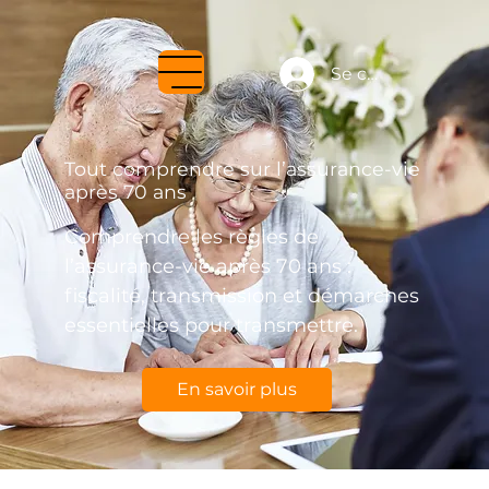
Se connecter
Tout comprendre sur l’assurance-vie
après 70 ans
Comprendre les règles de
l’assurance-vie après 70 ans :
fiscalité, transmission et démarches
essentielles pour transmettre.
En savoir plus