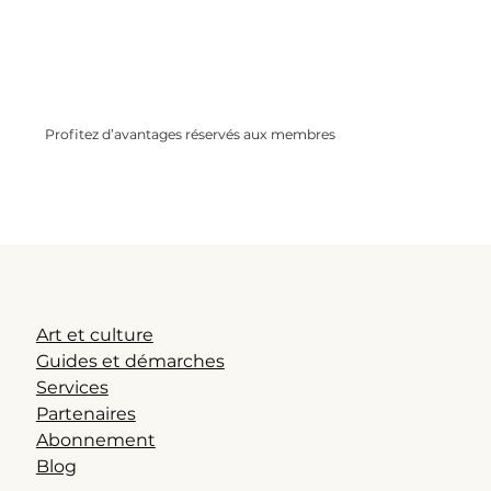
Profitez d’avantages réservés aux membres
Remises partenaires, offres spéciales,
conseils exclusifs…Rejoignez une
communauté bienveillante et informée.
Art et culture
Guides et démarches
Services
Partenaires
Abonnement
Blog