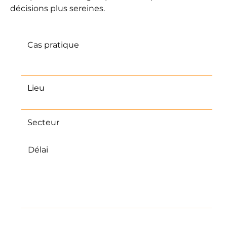
décisions plus sereines.
Cas pratique
Transmission d’une assurance-vie
après 70 ans
Lieu
France
Secteur
Patrimoine – succession – fiscalité
Délai
Les décisions liées à la transmission
du patrimoine peuvent être prises à
tout moment, mais il est recommandé
d’anticiper pour organiser
sereinement sa succession.