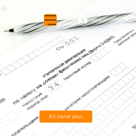
Se connecter
Déclarations et obligations : ce qu’il
faut savoir
Comprendre les règles, les
échéances et les points essentiels
pour éviter les erreurs
administratives et gagner en
sérénité.
En savoir plus