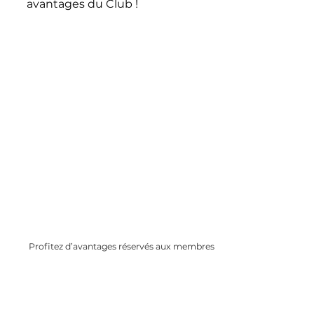
avantages du Club !
Profitez d’avantages réservés aux membres
Remises partenaires, offres spéciales,
conseils exclusifs…Rejoignez une
communauté bienveillante et informée.