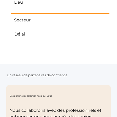
Lieu
France
Secteur
Droits sociaux & accompagnement
Délai
Il est recommandé d’anticiper et de ne
pas attendre la date limite.
Un réseau de partenaires de confiance
Des partenaires sélectionnés pour vous
Nous collaborons avec des professionnels et
entreprises engagés auprès des seniors.