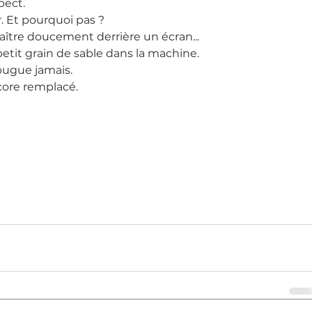
pect.
 Et pourquoi pas ?
araître doucement derrière un écran...
etit grain de sable dans la machine.
 bugue jamais.
core remplacé.