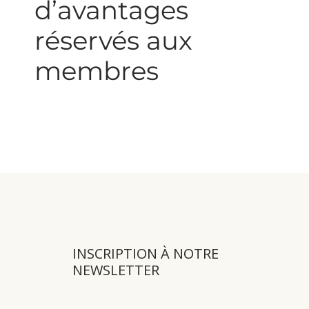
d’avantages
réservés aux
membres
Remises partenaires, offres
spéciales, conseils exclusifs…
Rejoignez une communauté
bienveillante et informée.
INSCRIPTION À NOTRE
NEWSLETTER