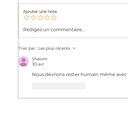
Ajouter une note
Streaming podcast
Le p
Rédigez un commentaire...
cloud… ces nouveaux
pré
mots que nous avons
oub
appris avec le temps
Trier par :
Les plus récents
Shalom
30 avr.
Nous devrions rester humain même avec l
J'aime
Répondre