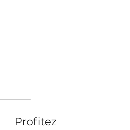
les
s
iors ?
Profitez