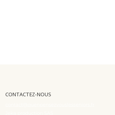
CONTACTEZ-NOUS
contact@quenpensezvouslesseniors.fr
Jeka production SAS