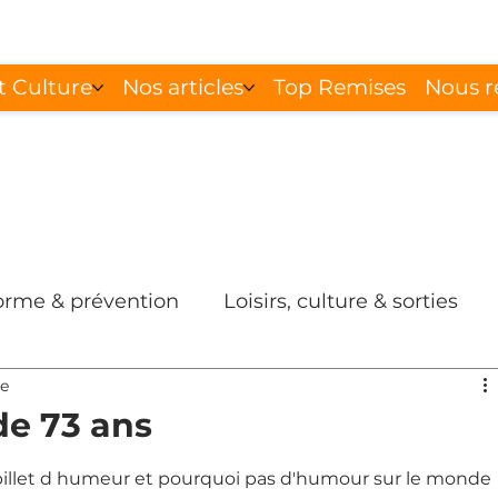
t Culture
Nos articles
Top Remises
Nous r
forme & prévention
Loisirs, culture & sorties
re
de 73 ans
n billet d humeur et pourquoi pas d'humour sur le monde 