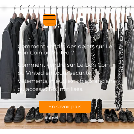
Se connecter
Comment vendre des objets sur Le
Bon Coin ou Vinted ?
Comment vendre sur Le Bon Coin
ou Vinted en toute sécurité.
Vêtements, meubles, objets anciens
ou accessoires inutilisés.
En savoir plus