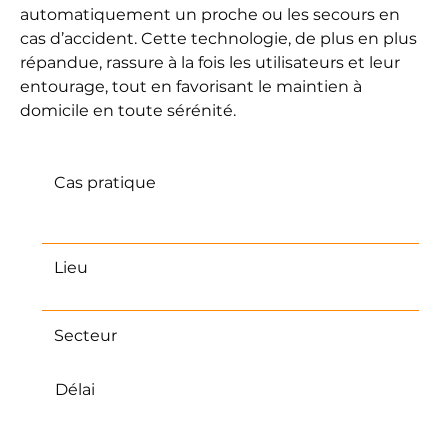
automatiquement un proche ou les secours en
cas d’accident. Cette technologie, de plus en plus
répandue, rassure à la fois les utilisateurs et leur
entourage, tout en favorisant le maintien à
domicile en toute sérénité.
Cas pratique
Activation de la détection de chute
sur son téléphone
Lieu
France
Secteur
Sécurité des seniors
Délai
Cela ne prends que quelques minutes
à paramètrer