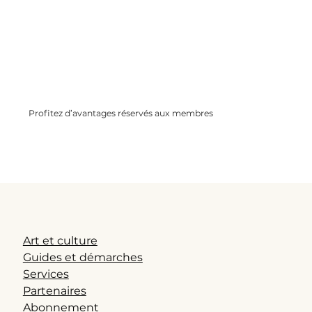
Profitez d’avantages réservés aux membres
Remises partenaires, offres spéciales,
conseils exclusifs…Rejoignez une
communauté bienveillante et informée.
Art et culture
Guides et démarches
Services
Partenaires
Abonnement