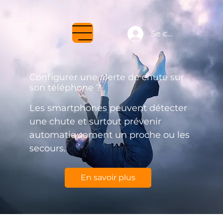
Se connecter
Configurer une alerte de chute sur
son téléphone ?
Les smartphones peuvent détecter
une chute et surtout prévenir
automatiquement un proche ou les
secours.
En savoir plus