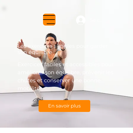
Se connecter
Les exercices simples pour garder
son équilibre
Exercices faciles et accessibles pour
améliorer son équilibre, prévenir les
chutes et conserver une bonne
mobilité.
En savoir plus