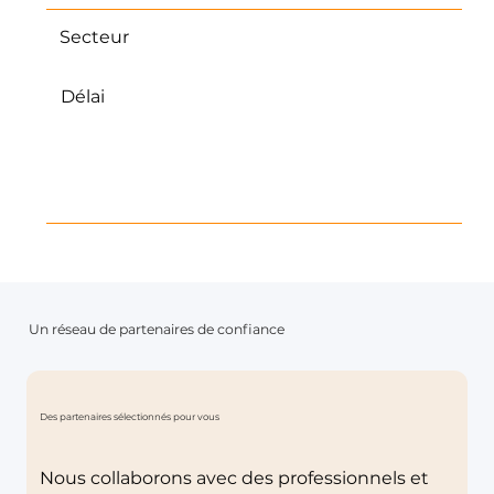
Secteur
Activité physique
Délai
Quelques semaines de pratique
régulière suffisent souvent pour
ressentir une amélioration de
l’équilibre et de la confiance dans les
déplacements.
Un réseau de partenaires de confiance
Des partenaires sélectionnés pour vous
Nous collaborons avec des professionnels et