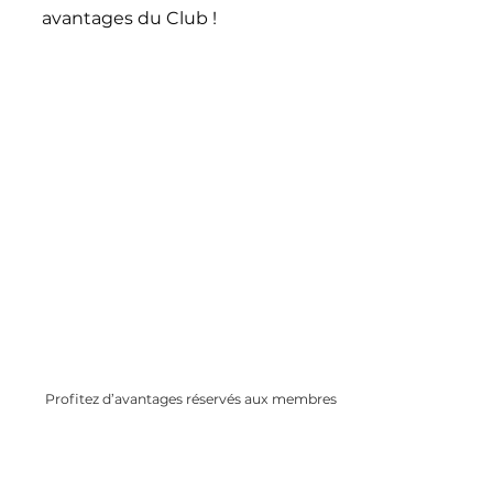
avantages du Club !
Profitez d’avantages réservés aux membres
Remises partenaires, offres spéciales,
conseils exclusifs…Rejoignez une
communauté bienveillante et informée.