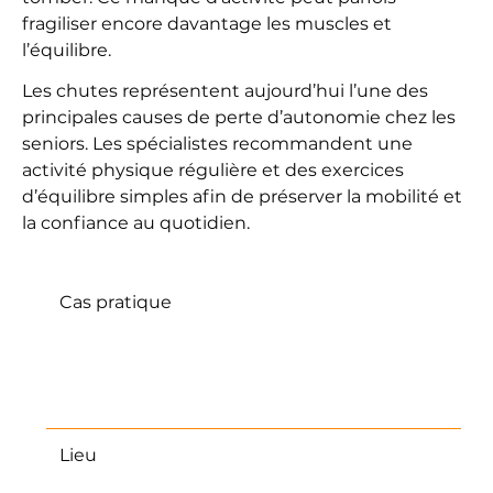
fragiliser encore davantage les muscles et
l’équilibre.
Les chutes représentent aujourd’hui l’une des
principales causes de perte d’autonomie chez les
seniors. Les spécialistes recommandent une
activité physique régulière et des exercices
d’équilibre simples afin de préserver la mobilité et
la confiance au quotidien.
Cas pratique
Madame Petit avait de plus en plus
peur de tomber lorsqu’elle sortait faire
ses courses. Son kinésithérapeute lui
conseille quelques exercices simples
à pratiquer chaque jour à la maison.
Lieu
France