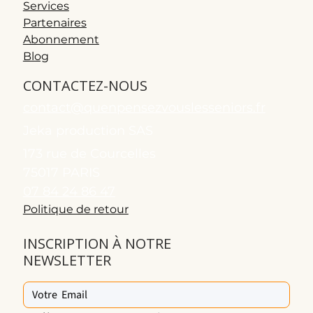
Services
Partenaires
Abonnement
Blog
CONTACTEZ-NOUS
contact@quenpensezvouslesseniors.fr
Jeka production SAS
173 rue de Courcelles
75017 PARIS
07 84 24 86 47
Politique de retour
INSCRIPTION À NOTRE
NEWSLETTER