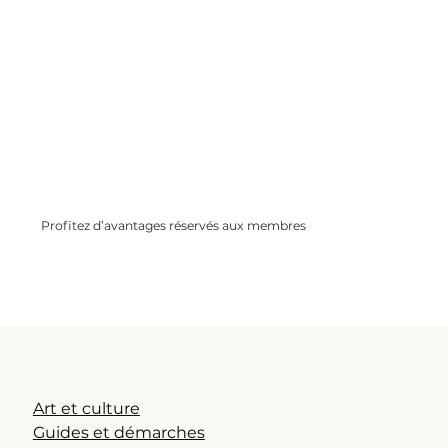
Profitez d’avantages réservés aux membres
Remises partenaires, offres spéciales,
conseils exclusifs…Rejoignez une
communauté bienveillante et informée.
Art et culture
Guides et démarches