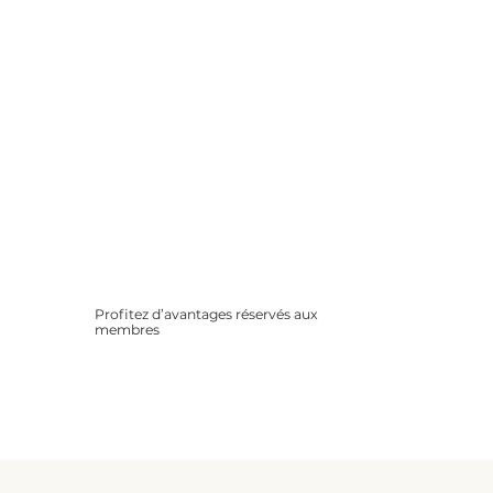
Profitez d’avantages réservés aux
membres
Remises partenaires, offres
spéciales, conseils exclusifs…
Rejoignez une communauté
bienveillante et informée.