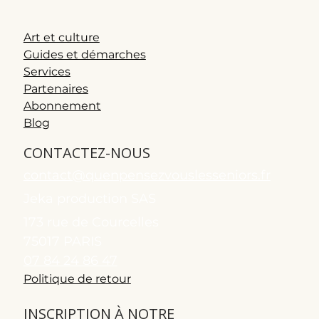
Art et culture
Guides et démarches
Services
Partenaires
Abonnement
Blog
CONTACTEZ-NOUS
contact@quenpensezvouslesseniors.fr
Jeka production SAS
173 rue de Courcelles
75017 PARIS
07 84 24 86 47
Politique de retour
INSCRIPTION À NOTRE