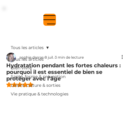
Se connecter
Tous les articles
sophie darras
8 juil.
3 min de lecture
Tous les articles
Hydratation pendant les fortes chaleurs :
Bien vivre
pourquoi il est essentiel de bien se
Santé, forme & prévention
protéger avec l’âge
Noté NaN étoiles sur 5.
Loisirs, culture & sorties
Vie pratique & technologies