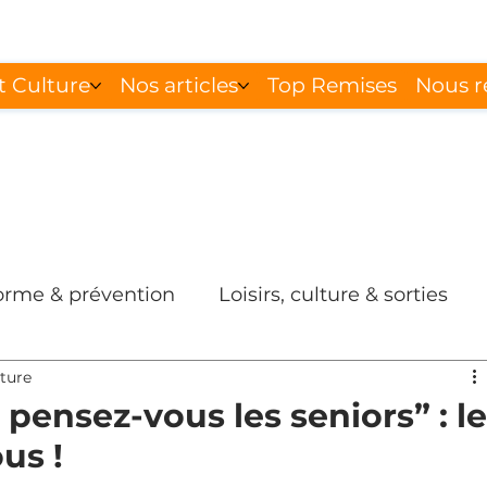
t Culture
Nos articles
Top Remises
Nous r
forme & prévention
Loisirs, culture & sorties
cture
pensez-vous les seniors” : le
us !