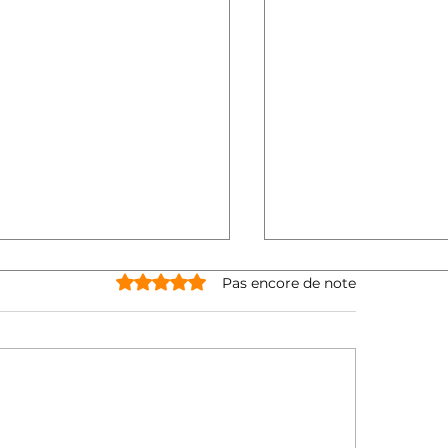
Noté 0 étoile sur 5.
Pas encore de note
iors : comment lutter
Le pilulier : un all