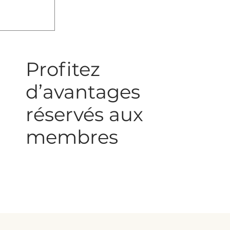
 plus
icaments
Profitez
d’avantages
réservés aux
membres
Remises partenaires, offres
spéciales, conseils exclusifs…
Rejoignez une communauté
bienveillante et informée.