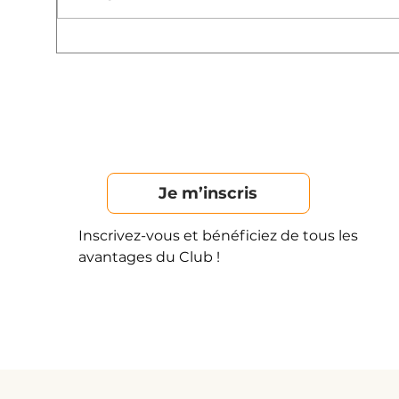
cloud… ces nouveaux
con
mots que nous avons
pen
appris avec le temps
d'é
Je m’inscris
Inscrivez-vous et bénéficiez de tous les
avantages du Club !